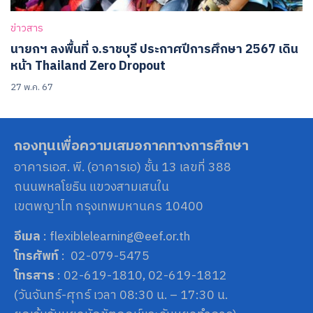
ข่าวสาร
นายกฯ ลงพื้นที่ จ.ราชบุรี ประกาศปีการศึกษา 2567 เดิน
หน้า Thailand Zero Dropout
27 พ.ค. 67
กองทุนเพื่อความเสมอภาคทางการศึกษา
อาคารเอส. พี. (อาคารเอ) ชั้น 13 เลขที่ 388
ถนนพหลโยธิน แขวงสามเสนใน
เขตพญาไท กรุงเทพมหานคร 10400
อีเมล
: flexiblelearning@eef.or.th
โทรศัพท์
: 02-079-5475
โทรสาร
: 02-619-1810, 02-619-1812
(วันจันทร์-ศุกร์ เวลา 08:30 น. – 17:30 น.