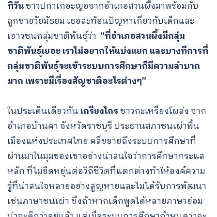
ทิวัน
ชาวปกาเกอะญอจากอำเภอสวนผึ้งมาพร้อมกับ
ลูกชายวัยมัธยม เธอสะท้อนปัญหาเกี่ยวกับเด็กและ
เยาวชนกลุ่มชาติพันธุ์ว่า
“ที่อำเภอสวนผึ้งมีกลุ่ม
ชาติพันธุ์เยอะ เราไม่อยากให้แบ่งแยก และบางทีการที่
Search
กลุ่มชาติพันธ์ุจะเข้าระบบการศึกษาก็มีความลำบาก
for:
มาก เพราะมีเรื่องสัญชาติอะไรต่างๆ”
ในประเด็นเดียวกัน
เกรียงไกร
ชาวกะเหรี่ยงโผล่ง จาก
อำเภอบ้านคา จังหวัดราชบุรี ประธานสภาชนเผ่าพื้น
เมืองแห่งประเทศไทย คลี่ขยายถึงระบบการศึกษาที่
ผ่านมาในมุมของเขาอย่างน่าสนใจว่าการศึกษากระแส
หลัก ที่ไม่ยืดหยุ่นต่อวิถีชีวิตที่แตกต่างทำให้องค์ความ
รู้ที่น่าสนใจหลายอย่างสูญหายและไม่ได้รับการพัฒนา
เช่นภาษาชนเผ่า ซึ่งถ้าหากเด็กพูดได้หลายภาษาย่อม
น่าจะดีกว่าอยู่แล้ว แต่เมื่อระบบการศึกษากำหนดว่าจะ