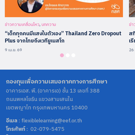
,
ข่าวความเคลื่อนไหว
บทความ
ข่า
“เด็กทุกคนมีแสงในตัวเอง” Thailand Zero Dropout
สท
Plus จากไทยถึงเวทียูเนสโก
เร
9 เม.ย. 69
26 
กองทุนเพื่อความเสมอภาคทางการศึกษา
อาคารเอส. พี. (อาคารเอ) ชั้น 13 เลขที่ 388
ถนนพหลโยธิน แขวงสามเสนใน
เขตพญาไท กรุงเทพมหานคร 10400
อีเมล
: flexiblelearning@eef.or.th
โทรศัพท์
: 02-079-5475