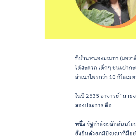
ที่บ้านหนองมณฑา (มอวาคี)
ได้สะดวก เด็กๆ ชนเผ่ากะเ
ลำเนาไพรกว่า 10 กิโลเม
ในปี 2535 อาจารย์ “นายจ
สองประการ คือ
หนึ่ง
รัฐกำลังผลักดันนโย
ยั่งยืนด้วยภูมิปัญญาที่มีอยู