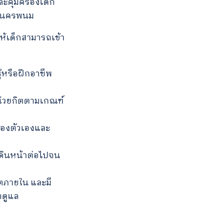
ะคุ้มครองเด็ก
ัดนครพนม
ให้เด็กสามารถเข้า
้หรือฝึกอาชีพ
น่วยกิตตามเกณฑ์
ูของตัวเองและ
เดินหน้าต่อไปจน
บโตภายใน และมี
าดูแล