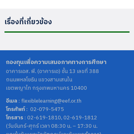
เรื่องที่เกี่ยวข้อง
กองทุนเพื่อความเสมอภาคทางการศึกษา
อาคารเอส. พี. (อาคารเอ) ชั้น 13 เลขที่ 388
ถนนพหลโยธิน แขวงสามเสนใน
เขตพญาไท กรุงเทพมหานคร 10400
อีเมล
: flexiblelearning@eef.or.th
โทรศัพท์
: 02-079-5475
โทรสาร
: 02-619-1810, 02-619-1812
(วันจันทร์-ศุกร์ เวลา 08:30 น. – 17:30 น.