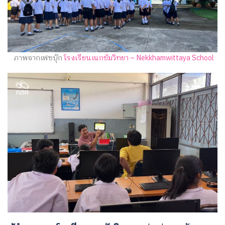
ภาพจากเฟซบุ๊ก
โรงเรียนเนกขัมวิทยา – Nekkhamwittaya School