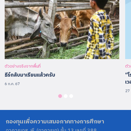
ตัวอย่างจริงจากพื้นที่
ตัว
ธีร์กลับมาเรียนแล้วครับ
“โ
เว
6 ก.ค. 67
27 
กองทุนเพื่อความเสมอภาคทางการศึกษา
อาคารเอส. พี. (อาคารเอ) ชั้น 13 เลขที่ 388