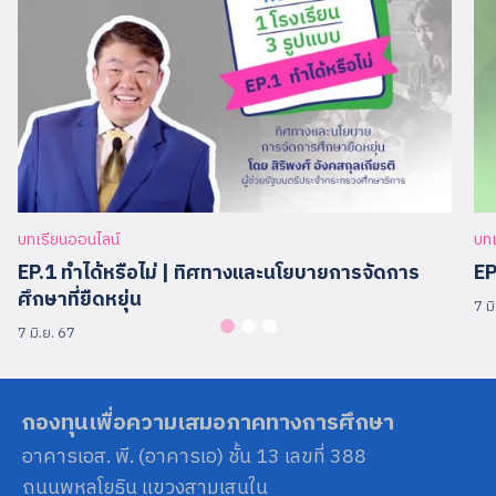
Search
for:
บทเรียนออนไลน์
บทเ
EP.1 ทำได้หรือไม่ | ทิศทางและนโยบายการจัดการ
EP
ศึกษาที่ยืดหยุ่น
7 ม
7 มิ.ย. 67
กองทุนเพื่อความเสมอภาคทางการศึกษา
อาคารเอส. พี. (อาคารเอ) ชั้น 13 เลขที่ 388
ถนนพหลโยธิน แขวงสามเสนใน