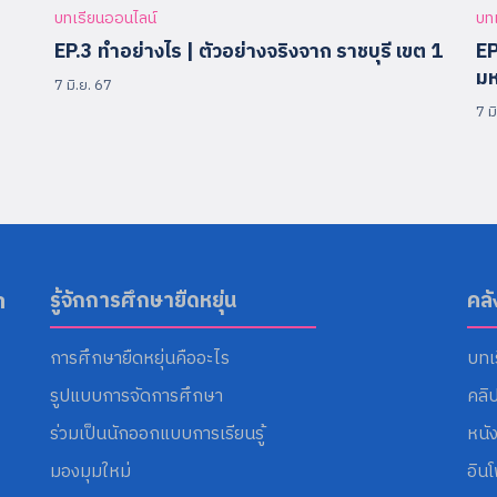
บทเรียนออนไลน์
บท
3
EP.3 ทำอย่างไร | ตัวอย่างจริงจาก ราชบุรี เขต 1
EP
มห
7 มิ.ย. 67
7 ม
า
รู้จักการศึกษายืดหยุ่น
คล
การศึกษายืดหยุ่นคืออะไร
บทเ
รูปแบบการจัดการศึกษา
คลิ
ร่วมเป็นนักออกแบบการเรียนรู้
หนั
มองมุมใหม่
อิน