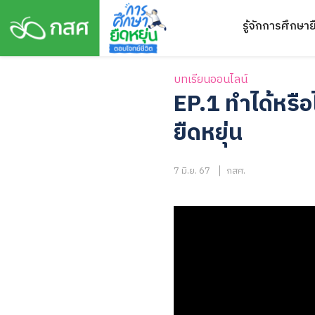
Skip
รู้จักการศึกษาย
to
content
บทเรียนออนไลน์
EP.1 ทำได้หรื
ยืดหยุ่น
7 มิ.ย. 67
กสศ.