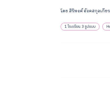
โดย สิริพงศ์ อังคสกุลเกี
1 โรงเรียน 3 รูปแบบ
H