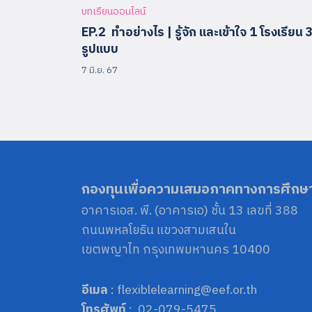
บทเรียนออนไลน์
EP.2 ทำอย่างไร | รู้จัก และเข้าใจ 1 โรงเรียน 
รูปแบบ
7 มิ.ย. 67
กองทุนเพื่อความเสมอภาคทางการศึกษ
อาคารเอส. พี. (อาคารเอ) ชั้น 13 เลขที่ 388
ถนนพหลโยธิน แขวงสามเสนใน
เขตพญาไท กรุงเทพมหานคร 10400
อีเมล
: flexiblelearning@eef.or.th
โทรศัพท์
: 02-079-5475