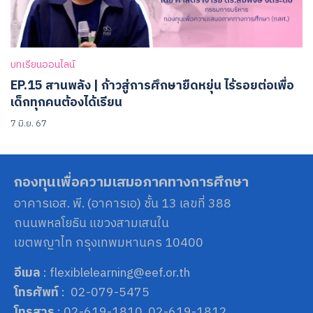
บทเรียนออนไลน์
EP.15 สานพลัง | ก้าวสู่การศึกษายืดหยุ่น ไร้รอยต่อเพื่อ
เด็กทุกคนต้องได้เรียน
7 มิ.ย. 67
กองทุนเพื่อความเสมอภาคทางการศึกษา
อาคารเอส. พี. (อาคารเอ) ชั้น 13 เลขที่ 388
ถนนพหลโยธิน แขวงสามเสนใน
เขตพญาไท กรุงเทพมหานคร 10400
อีเมล
: flexiblelearning@eef.or.th
โทรศัพท์
: 02-079-5475
โทรสาร
: 02-619-1810, 02-619-1812