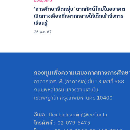
มองมุมใหม่
‘การศึกษายืดหยุ่น’ ฉากทัศน์ใหม่ในอนาคต
เปิดทางเลือกที่หลากหลายให้เด็กเข้าถึงการ
เรียนรู้
26 พ.ค. 67
กองทุนเพื่อความเสมอภาคทางการศึกษ
อาคารเอส. พี. (อาคารเอ) ชั้น 13 เลขที่ 388
ถนนพหลโยธิน แขวงสามเสนใน
เขตพญาไท กรุงเทพมหานคร 10400
อีเมล
: flexiblelearning@eef.or.th
โทรศัพท์
: 02-079-5475