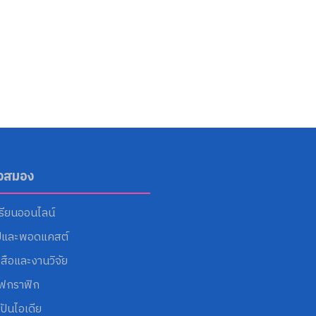
ังสมอง
รียนออนไลน์
ปและพอดแคสต์
งสือและงานวิจัย
โฟกราฟิก
ปันไอเดีย