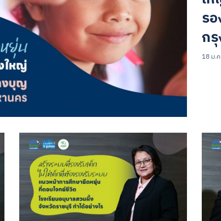
รอง
กร
18 ม.ค