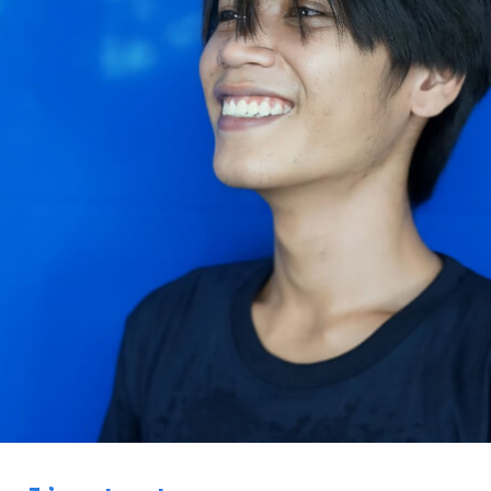
ี
Search