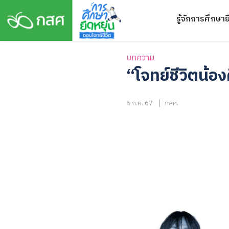
Skip
รู้จักการศึกษาย
to
content
บทความ
“โจทย์ชีวิตน้อ
6 ก.ค. 67
กสศ.