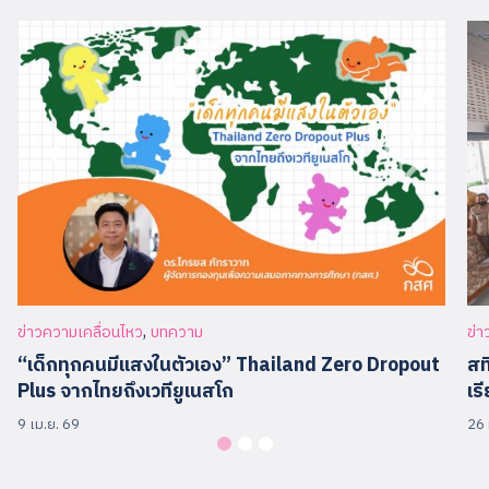
,
ข่าวความเคลื่อนไหว
บทความ
ข่า
“เด็กทุกคนมีแสงในตัวเอง” Thailand Zero Dropout
สท
Plus จากไทยถึงเวทียูเนสโก
เร
9 เม.ย. 69
26 