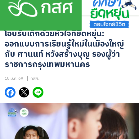
Skip
to
content
ข่าวความเคลื่อนไหว
,
บทความ
โอบรับเด็กด้วยหัวใจที่ยืดหยุ่น:
ออกแบบการเรียนรู้ใหม่ในเมืองใหญ่
กับ ศานนท์ หวังสร้างบุญ รองผู้ว่า
ราชการกรุงเทพมหานคร
18 ม.ค. 69
กสศ.