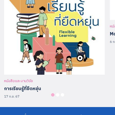
หนั
Mo
6 ก
หนังสือและงานวิจัย
การเรียนรู้ที่ยืดหยุ่น
17 ก.ย. 67