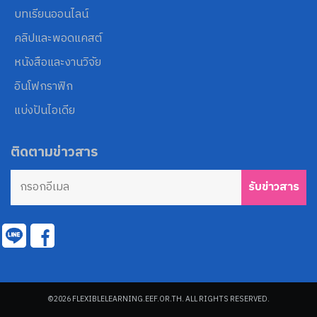
บทเรียนออนไลน์
คลิปและพอดแคสต์
หนังสือและงานวิจัย
อินโฟกราฟิก
แบ่งปันไอเดีย
ติดตามข่าวสาร
©2026 FLEXIBLELEARNING.EEF.OR.TH. ALL RIGHTS RESERVED.