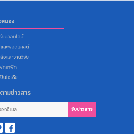
ังสมอง
รียนออนไลน์
ปและพอดแคสต์
งสือและงานวิจัย
โฟกราฟิก
ปันไอเดีย
ดตามข่าวสาร