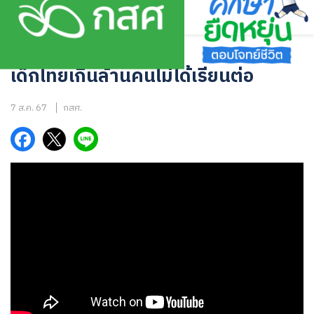
Skip
to
content
คลิปและพอดแคสต์
เด็กไทยเกินล้านคนไม่ได้เรียนต่อ
7 ส.ค. 67
กสศ.