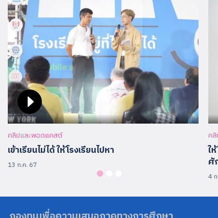
คลิปและพอดแคสต์
คล
เข้าเรียนไม่ได้ ให้โรงเรียนไปหา
ให
ศั
13 ก.ค. 67
4 ก
Search
กองทุนเพื่อความเสมอภาคทางการศึกษา