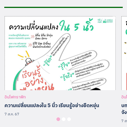
Search
for:
อินโฟกราฟิก
อิ
ความเปลี่ยนแปลงใน 5 นิ้ว เรียนรู้อย่างยืดหยุ่น
บท
จั
7 ส.ค. 67
7 ส