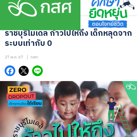
Skip
to
content
อินโฟกราฟิก
ราชบุรีโมเดล ก้าวไปให้ถึง เด็กหลุดจาก
ระบบเท่ากับ 0
27 พ.ค. 67
กสศ.