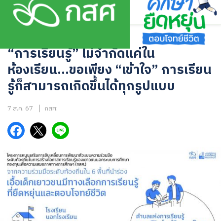
Skip
to
content
อินโฟกราฟิก
“การเรียนรู้” ไม่จำกัดแค่ใน
ห้องเรียน…ขอเพียง “เข้าใจ” การเรียน
รู้ก็สามารถเกิดขึ้นได้ทุกรูปแบบ
7 ส.ค. 67
กสศ.