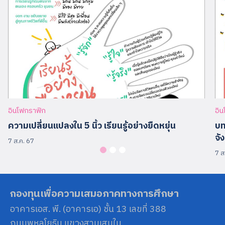
อินโฟกราฟิก
อิ
ความเปลี่ยนแปลงใน 5 นิ้ว เรียนรู้อย่างยืดหยุ่น
บท
จั
7 ส.ค. 67
7 ส
กองทุนเพื่อความเสมอภาคทางการศึกษา
อาคารเอส. พี. (อาคารเอ) ชั้น 13 เลขที่ 388
ถนนพหลโยธิน แขวงสามเสนใน