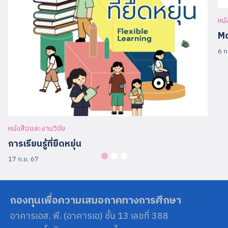
หนั
Mo
6 ก
หนังสือและงานวิจัย
การเรียนรู้ที่ยืดหยุ่น
17 ก.ย. 67
กองทุนเพื่อความเสมอภาคทางการศึกษา
อาคารเอส. พี. (อาคารเอ) ชั้น 13 เลขที่ 388