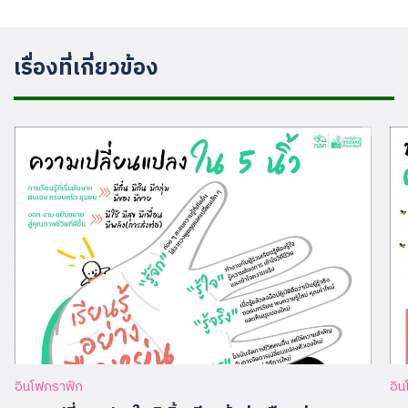
เรื่องที่เกี่ยวข้อง
อินโฟกราฟิก
อิ