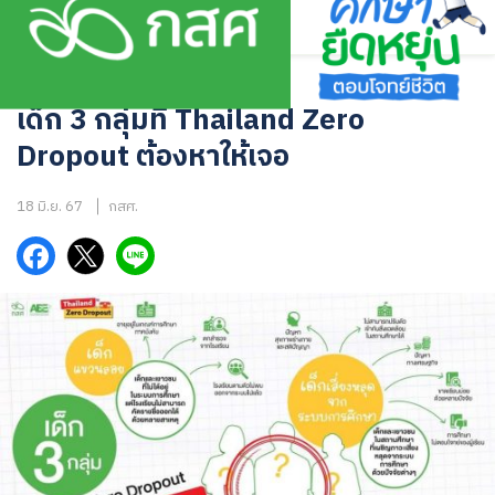
Skip
to
content
อินโฟกราฟิก
เด็ก 3 กลุ่มที่ Thailand Zero
Dropout ต้องหาให้เจอ
18 มิ.ย. 67
กสศ.