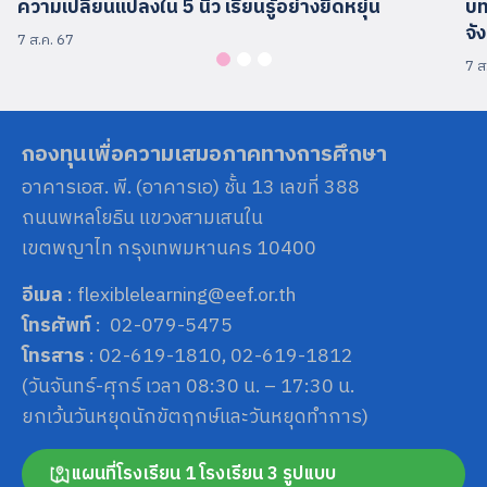
ความเปลี่ยนแปลงใน 5 นิ้ว เรียนรู้อย่างยืดหยุ่น
บท
จั
7 ส.ค. 67
7 ส
กองทุนเพื่อความเสมอภาคทางการศึกษา
อาคารเอส. พี. (อาคารเอ) ชั้น 13 เลขที่ 388
ถนนพหลโยธิน แขวงสามเสนใน
เขตพญาไท กรุงเทพมหานคร 10400
อีเมล
: flexiblelearning@eef.or.th
โทรศัพท์
: 02-079-5475
โทรสาร
: 02-619-1810, 02-619-1812
(วันจันทร์-ศุกร์ เวลา 08:30 น. – 17:30 น.
ยกเว้นวันหยุดนักขัตฤกษ์และวันหยุดทำการ)
แผนที่โรงเรียน 1 โรงเรียน 3 รูปแบบ