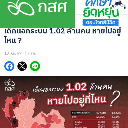
Skip
to
content
อินโฟกราฟิก
เด็กนอกระบบ 1.02 ล้านคน หายไปอยู่
ไหน ?
18 มิ.ย. 67
กสศ.