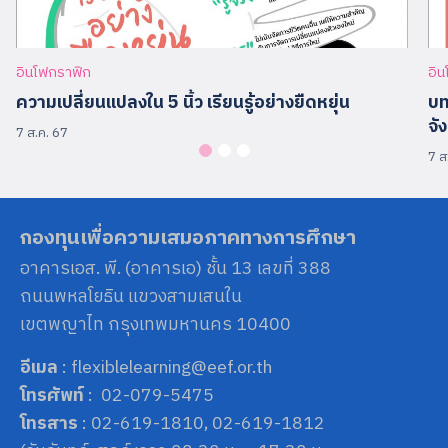
อินโฟกราฟิก
อิ
ความเปลี่ยนแปลงใน 5 นิ้ว เรียนรู้อย่างยืดหยุ่น
บท
จั
7 ส.ค. 67
7 ส
กองทุนเพื่อความเสมอภาคทางการศึกษา
อาคารเอส. พี. (อาคารเอ) ชั้น 13 เลขที่ 388
ถนนพหลโยธิน แขวงสามเสนใน
เขตพญาไท กรุงเทพมหานคร 10400
อีเมล
: flexiblelearning@eef.or.th
โทรศัพท์
: 02-079-5475
โทรสาร
: 02-619-1810, 02-619-1812