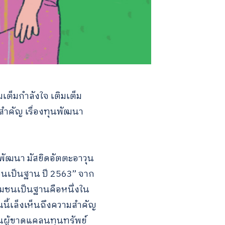
มเต็มกำลังใจ เติมเต็ม
งสำคัญ เรื่องทุนพัฒนา
ละพัฒนา มัสยิดอัตตะอาวุน
มชนเป็นฐาน ปี 2563” จาก
ุมชนเป็นฐานคือหนึ่งใน
นนี้เล็งเห็นถึงความสำคัญ
็นผู้ขาดแคลนทุนทรัพย์