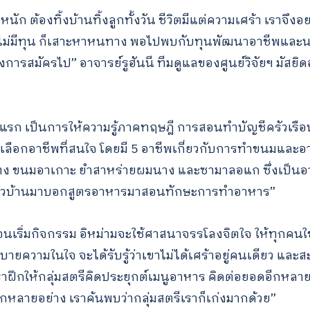
นัก ต้องทิ้งบ้านทิ้งลูกทั้งวัน ชีวิตมีแต่ความเศร้า เราจึ
าไม่มีทุน ก็เสาะหาหนทาง พอไปพบกับทุนพัฒนาอาชีพและนว
รสมัครไป” อาจารย์รูฮันนี ทีมดูแลของศูนย์วิจัยฯ มัสยิดอั
งแรก เป็นการให้ความรู้ภาคทฤษฎี การสอนทำบัญชีครัวเรือน
ยเลือกอาชีพที่สนใจ โดยมี 5 อาชีพเกี่ยวกับการทำขนมและอา
ง ขนมอาเกาะ ยำสาหร่ายผมนาง และซามาลอแก ซึ่งเป็นอา
์ชาวบ้านมาบอกสูตรอาหารมาสอนทักษะการทำอาหาร”
่อนเริ่มกิจกรรม อิหม่ามจะใช้ศาสนาจรรโลงจิตใจ ให้ทุกคนใช้พื
ระบายความในใจ จะได้รับรู้ว่าเขาไม่ได้เศร้าอยู่คนเดียว และ
ราฝึกให้กลุ่มสตรีคิดประยุกต์เมนูอาหาร คิดต่อยอดอีกหลาย
ีกหลายอย่าง เราค้นพบว่ากลุ่มสตรีเราก็เก่งมากด้วย”