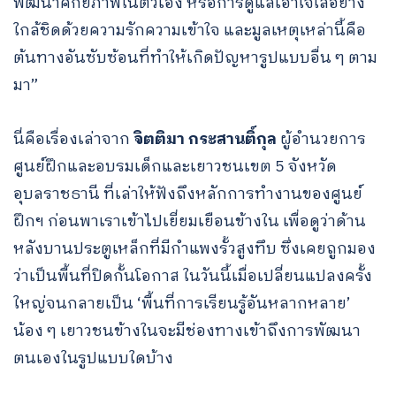
พัฒนาศักยภาพในตัวเอง หรือการดูแลเอาใจใส่อย่าง
ใกล้ชิดด้วยความรักความเข้าใจ และมูลเหตุเหล่านี้คือ
ต้นทางอันซับซ้อนที่ทำให้เกิดปัญหารูปแบบอื่น ๆ ตาม
มา”
นี่คือเรื่องเล่าจาก
จิตติมา กระสานติ์กุล
ผู้อำนวยการ
ศูนย์ฝึกและอบรมเด็กและเยาวชนเขต 5 จังหวัด
อุบลราชธานี ที่เล่าให้ฟังถึงหลักการทำงานของศูนย์
ฝึกฯ ก่อนพาเราเข้าไปเยี่ยมเยือนข้างใน เพื่อดูว่าด้าน
หลังบานประตูเหล็กที่มีกำแพงรั้วสูงทึบ ซึ่งเคยถูกมอง
ว่าเป็นพื้นที่ปิดกั้นโอกาส ในวันนี้เมื่อเปลี่ยนแปลงครั้ง
ใหญ่จนกลายเป็น ‘พื้นที่การเรียนรู้อันหลากหลาย’
น้อง ๆ เยาวชนข้างในจะมีช่องทางเข้าถึงการพัฒนา
ตนเองในรูปแบบใดบ้าง