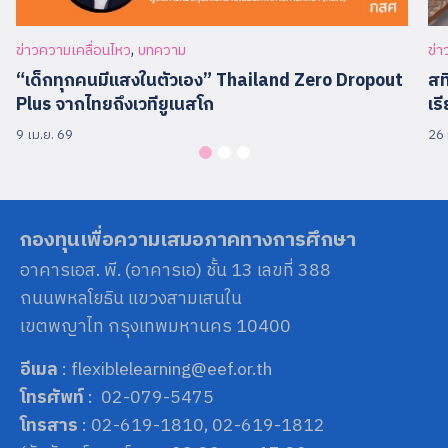
,
ข่าวความเคลื่อนไหว
บทความ
ข่า
“เด็กทุกคนมีแสงในตัวเอง” Thailand Zero Dropout
สท
Plus จากไทยถึงเวทียูเนสโก
เร
9 เม.ย. 69
26 
กองทุนเพื่อความเสมอภาคทางการศึกษา
อาคารเอส. พี. (อาคารเอ) ชั้น 13 เลขที่ 388
ถนนพหลโยธิน แขวงสามเสนใน
เขตพญาไท กรุงเทพมหานคร 10400
อีเมล
: flexiblelearning@eef.or.th
โทรศัพท์
: 02-079-5475
โทรสาร
: 02-619-1810, 02-619-1812