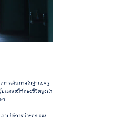
มต้นการเดินทางในฐานะครู
ุ์บนดอยมีทักษะชีวิตสูงน่า
กษา
F) ภายใต้การนำของ
คุณ