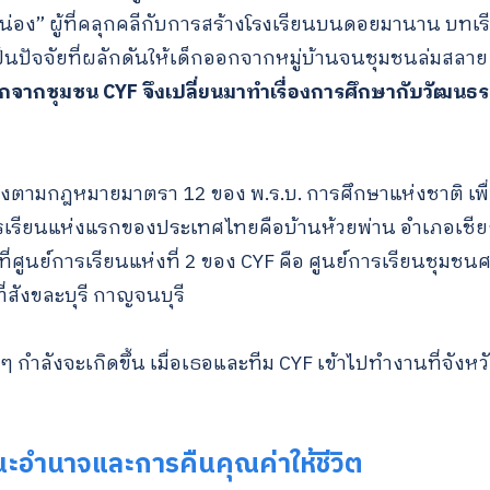
หน่อง” ผู้ที่คลุกคลีกับการสร้างโรงเรียนบนดอยมานาน บทเรี
ป็นปัจจัยที่ผลักดันให้เด็กออกจากหมู่บ้านจนชุมชนล่มสลา
อกจากชุมชน CYF จึงเปลี่ยนมาทำเรื่องการศึกษากับวัฒนธรรม
างตามกฎหมายมาตรา 12 ของ พ.ร.บ. การศึกษาแห่งชาติ เพื
ารเรียนแห่งแรกของประเทศไทยคือบ้านห้วยพ่าน อำเภอเชียง
ที่ศูนย์การเรียนแห่งที่ 2 ของ CYF คือ ศูนย์การเรียนชุมชนศ
ี่สังขละบุรี กาญจนบุรี
งๆ กำลังจะเกิดขึ้น เมื่อเธอและทีม CYF เข้าไปทำงานที่จั
ะอำนาจและการคืนคุณค่าให้ชีวิต