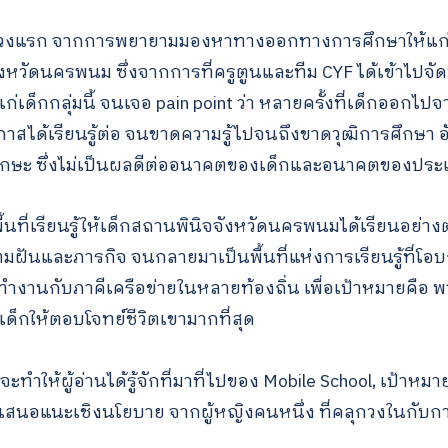
ตัวช่วงแรก จากการพยายามมองหาทางออกทางการศึกษาให้แ
งหวัดนครพนม ซึ่งจากการที่ครูตูนและทีม CYF ได้เข้าไปจัดพ
่เด็กกลุ่มนี้ จนเจอ pain point ว่า หลายครั้งที่เด็กออกไปจ
กาสได้เรียนรู้ต่อ จนขาดความรู้ไปจนถึงขาดวุฒิการศึกษา อัน
ทักษะ ซึ่งไม่เป็นผลดีต่ออนาคตของเด็กและอนาคตของประ
นที่เรียนรู้ให้เด็กสถานพินิจจังหวัดนครพนมได้เรียนอย่างต่อ
ามฝันและภารกิจ จนกลายมาเป็นพื้นที่แห่งการเรียนรู้ที่
ำงานกับภาคีเครือข่ายในหลายท้องถิ่น เพื่อเป้าหมายคือ พ
ด็กให้ตอบโจทย์ชีวิตเขามากที่สุด
ะทำให้ผู้อ่านได้รู้จักที่มาที่ไปของ Mobile School, เป้าหมา
อเสนอแนะเชิงนโยบาย จากผู้หญิงคนหนึ่ง ที่คลุกวงในกับ