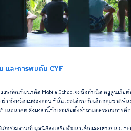
for:
ถาม และการพบกับ CYF
รรษก่อนที่แนวคิด Mobile School จะถือกำเนิด ครูตูนเริ่
้า จังหวัดแม่ฮ่องสอน ที่นั่นเธอได้พบกับเด็กกลุ่มชาติพันธ
ฝัน” ในอนาคต สิ่งเหล่านี้ทำเธอเริ่มตั้งคำถามต่อระบบการศึ
สินใจร่วมงานกับมูลนิธิส่งเสริมพัฒนาเด็กและเยาวชน (CY