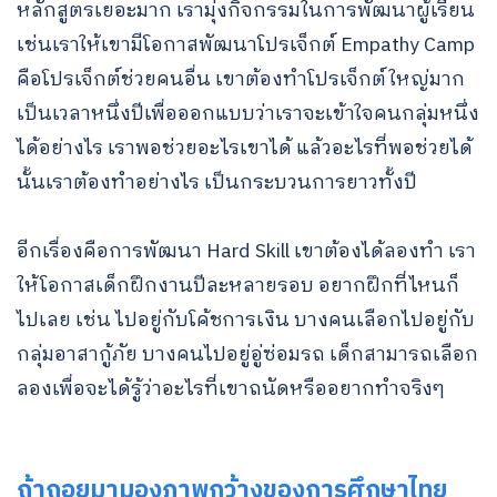
หลักสูตรเยอะมาก เรามุ่งกิจกรรมในการพัฒนาผู้เรียน
for:
เช่นเราให้เขามีโอกาสพัฒนาโปรเจ็กต์ Empathy Camp
คือโปรเจ็กต์ช่วยคนอื่น เขาต้องทำโปรเจ็กต์ใหญ่มาก
เป็นเวลาหนึ่งปีเพื่อออกแบบว่าเราจะเข้าใจคนกลุ่มหนึ่ง
ได้อย่างไร เราพอช่วยอะไรเขาได้ แล้วอะไรที่พอช่วยได้
นั้นเราต้องทำอย่างไร เป็นกระบวนการยาวทั้งปี
อีกเรื่องคือการพัฒนา Hard Skill เขาต้องได้ลองทำ เรา
ให้โอกาสเด็กฝึกงานปีละหลายรอบ อยากฝึกที่ไหนก็
ไปเลย เช่น ไปอยู่กับโค้ชการเงิน บางคนเลือกไปอยู่กับ
กลุ่มอาสากู้ภัย บางคนไปอยู่อู่ซ่อมรถ เด็กสามารถเลือก
ลองเพื่อจะได้รู้ว่าอะไรที่เขาถนัดหรืออยากทำจริงๆ
ถ้าถอยมามองภาพกว้างของการศึกษาไทย