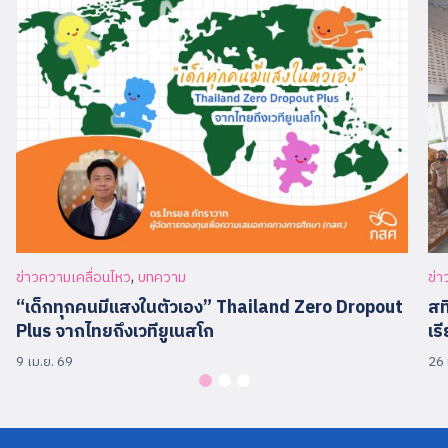
,
ข่าวความเคลื่อนไหว
บทความ
ข่า
“เด็กทุกคนมีแสงในตัวเอง” Thailand Zero Dropout
สท
Plus จากไทยถึงเวทียูเนสโก
เร
9 เม.ย. 69
26 