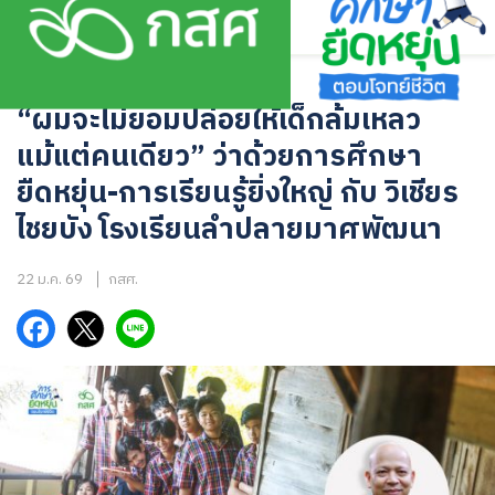
Skip
to
content
ข่าวความเคลื่อนไหว
,
บทความ
“ผมจะไม่ยอมปล่อยให้เด็กล้มเหลว
แม้แต่คนเดียว” ว่าด้วยการศึกษา
ยืดหยุ่น-การเรียนรู้ยิ่งใหญ่ กับ วิเชียร
ไชยบัง โรงเรียนลำปลายมาศพัฒนา
22 ม.ค. 69
กสศ.