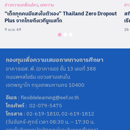
,
ข่าวความเคลื่อนไหว
บทความ
ข่า
“เด็กทุกคนมีแสงในตัวเอง” Thailand Zero Dropout
สท
Plus จากไทยถึงเวทียูเนสโก
เร
9 เม.ย. 69
26 
กองทุนเพื่อความเสมอภาคทางการศึกษา
อาคารเอส. พี. (อาคารเอ) ชั้น 13 เลขที่ 388
ถนนพหลโยธิน แขวงสามเสนใน
เขตพญาไท กรุงเทพมหานคร 10400
อีเมล
: flexiblelearning@eef.or.th
โทรศัพท์
: 02-079-5475
โทรสาร
: 02-619-1810, 02-619-1812
(วันจันทร์-ศุกร์ เวลา 08:30 น. – 17:30 น.