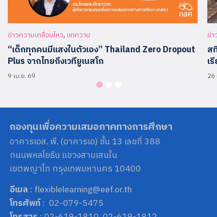
,
ข่าวความเคลื่อนไหว
บทความ
ข่า
“เด็กทุกคนมีแสงในตัวเอง” Thailand Zero Dropout
สท
Plus จากไทยถึงเวทียูเนสโก
เร
9 เม.ย. 69
26 
กองทุนเพื่อความเสมอภาคทางการศึกษา
อาคารเอส. พี. (อาคารเอ) ชั้น 13 เลขที่ 388
ถนนพหลโยธิน แขวงสามเสนใน
เขตพญาไท กรุงเทพมหานคร 10400
อีเมล
: flexiblelearning@eef.or.th
โทรศัพท์
: 02-079-5475
โทรสาร
: 02-619-1810, 02-619-1812