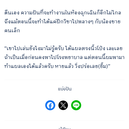
ดีนเอง ความฝันที่จะทำงานในห้องฉุกเฉินก็อีกไม่ไกล
ถึงแม้ตอนนี้จะทำได้แค่ฝึกวิชาไปพลางๆ กับน้องชาย
คนเล็ก
“เขาไปเล่นยังไงมาไม่รู้ครับ ได้แผลตรงนิ้วโป้ง เละเลย
ถ้าเป็นเมื่อก่อนคงพาไปโรงพยาบาล แต่ตอนนี้ผมพามา
ทำแผลเองได้แล้วครับ หายแล้ว วิ่งปร๋อเลย(ยิ้ม)”
แบ่งปัน