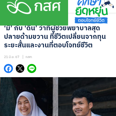
Skip
to
content
บทความ
‘มี’ กับ ‘ดีน’ ว่าที่ผู้ช่วยพยาบาลสุด
ปลายด้ามขวาน ที่ชีวิตเปลี่ยนจากทุน
ระยะสั้นและงานที่ตอบโจทย์ชีวิต
21 มิ.ย. 67
กสศ.