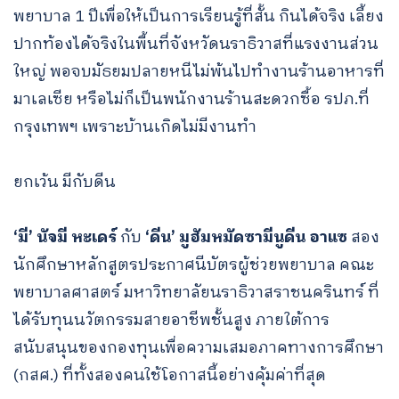
พยาบาล 1 ปีเพื่อให้เป็นการเรียนรู้ที่สั้น กินได้จริง เลี้ยง
ปากท้องได้จริงในพื้นที่จังหวัดนราธิวาสที่แรงงานส่วน
ใหญ่ พอจบมัธยมปลายหนีไม่พ้นไปทำงานร้านอาหารที่
มาเลเซีย หรือไม่ก็เป็นพนักงานร้านสะดวกซื้อ รปภ.ที่
กรุงเทพฯ เพราะบ้านเกิดไม่มีงานทำ
ยกเว้น มีกับดีน
‘มี’
นัจมี หะเดร์
กับ
‘ดีน’ มูฮัมหมัดซามีนูดีน อาแซ
สอง
นักศึกษาหลักสูตรประกาศนีบัตรผู้ช่วยพยาบาล คณะ
พยาบาลศาสตร์ มหาวิทยาลัยนราธิวาสราชนครินทร์ ที่
ได้รับทุนนวัตกรรมสายอาชีพชั้นสูง ภายใต้การ
สนับสนุนของกองทุนเพื่อความเสมอภาคทางการศึกษา
(กสศ.) ที่ทั้งสองคนใช้โอกาสนี้อย่างคุ้มค่าที่สุด