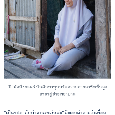
‘มี’ นัจมี หะเดร์ นักศึกษาทุนนวัตกรรมสายอาชีพชั้นสูง
สาขาผู้ช่วยพยาบาล
“เป็นรปภ. กับทำงานเซเว่นค่ะ” มีตอบคำถามว่าเพื่อน