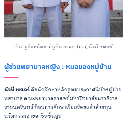
‘ดีน’ มูฮัมหมัดซามีนูดีน อาแซ, (ขวา) นัจมี หะเดร์
ผู้ช่วยพยาบาลหญิง : หมอของหมู่บ้าน
นัจมี หะเดร์
คือนักศึกษาหลักสูตรประกาศนีบัตรผู้ช่วย
พยาบาล คณะพยาบาลศาสตร์ มหาวิทยาลัยนราธิวาส
ราชนครินทร์ ที่จบการศึกษาเรียบร้อยแล้วด้วยทุน
นวัตกรรมสายอาชีพชั้นสูง