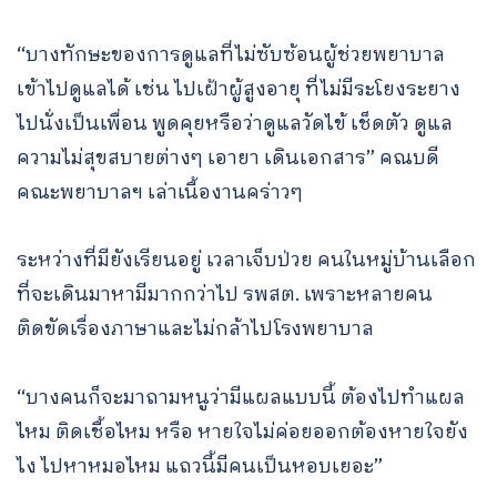
“บางทักษะของการดูแลที่ไม่ซับซ้อนผู้ช่วยพยาบาล
เข้าไปดูแลได้ เช่น ไปเฝ้าผู้สูงอายุ ที่ไม่มีระโยงระยาง
ไปนั่งเป็นเพื่อน พูดคุยหรือว่าดูแลวัดไข้ เช็ดตัว ดูแล
ความไม่สุขสบายต่างๆ เอายา เดินเอกสาร” คณบดี
คณะพยาบาลฯ เล่าเนื้องานคร่าวๆ
ระหว่างที่มียังเรียนอยู่ เวลาเจ็บป่วย คนในหมู่บ้านเลือก
ที่จะเดินมาหามีมากกว่าไป รพสต. เพราะหลายคน
ติดขัดเรื่องภาษาและไม่กล้าไปโรงพยาบาล
Search
“บางคนก็จะมาถามหนูว่ามีแผลแบบนี้ ต้องไปทำแผล
for:
ไหม ติดเชื้อไหม หรือ หายใจไม่ค่อยออกต้องหายใจยัง
ไง ไปหาหมอไหม แถวนี้มีคนเป็นหอบเยอะ”