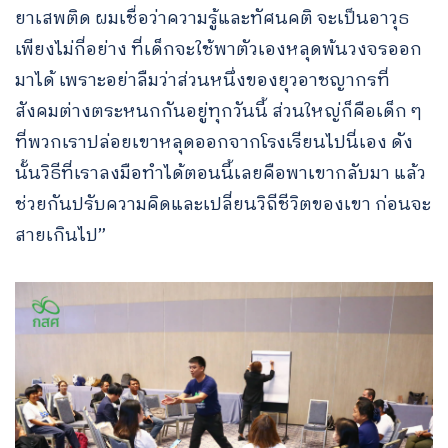
ยาเสพติด ผมเชื่อว่าความรู้และทัศนคติ จะเป็นอาวุธ
เพียงไม่กี่อย่าง ที่เด็กจะใช้พาตัวเองหลุดพ้นวงจรออก
มาได้ เพราะอย่าลืมว่าส่วนหนึ่งของยุวอาชญากรที่
สังคมต่างตระหนกกันอยู่ทุกวันนี้ ส่วนใหญ่ก็คือเด็ก ๆ
ที่พวกเราปล่อยเขาหลุดออกจากโรงเรียนไปนี่เอง ดัง
Search
นั้นวิธีที่เราลงมือทำได้ตอนนี้เลยคือพาเขากลับมา แล้ว
for:
ช่วยกันปรับความคิดและเปลี่ยนวิถีชีวิตของเขา ก่อนจะ
สายเกินไป”