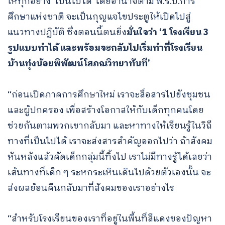
ให้ทุกอย่าง ‘เป็นไปได้’ โดยอำนาจตาม พ.ร.บ.การ
ศึกษาแห่งชาติ จะเป็นกุญแจไขประตูให้เปิดไปสู่
แนวทางปฏิบัติ ซึ่งตอนนี้ตนยิ่ง
มั่นใจว่า ‘1 โรงเรียน 3
รูปแบบทำได้ และพร้อมจะกลับไปเริ่มทำที่โรงเรียน
บ้านทุ่งน้อยพิพัฒน์โสภณวิทยาทันที’
“ก่อนเปิดภาคการศึกษาใหม่ เราจะสื่อสารไปยังชุมชน
และผู้ปกครอง เพื่อสร้างโอกาสให้กับเด็กทุกคนโดย
ช่วยกันตามพวกเขากลับมา และหาทางให้เรียนรู้ในวิถี
ทางที่เป็นไปได้ เราจะส่งสารสำคัญออกไปว่า ถ้าสังคม
หันหลังแล้วคัดเด็กกลุ่มนี้ทิ้งไป เราไม่มีทางรู้ได้เลยว่า
เส้นทางที่เด็ก ๆ ระหกระเหินเดินไปด้วยตัวเองนั้น จะ
ส่งผลย้อนคืนกลับมาที่สังคมของเราอย่างไร
“สำหรับโรงเรียนของเราที่อยู่ในพื้นที่สีแดงของปัญหา