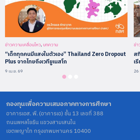
,
ข่าวความเคลื่อนไหว
บทความ
ข่า
“เด็กทุกคนมีแสงในตัวเอง” Thailand Zero Dropout
สท
Plus จากไทยถึงเวทียูเนสโก
เร
9 เม.ย. 69
26 
กองทุนเพื่อความเสมอภาคทางการศึกษา
อาคารเอส. พี. (อาคารเอ) ชั้น 13 เลขที่ 388
ถนนพหลโยธิน แขวงสามเสนใน
เขตพญาไท กรุงเทพมหานคร 10400