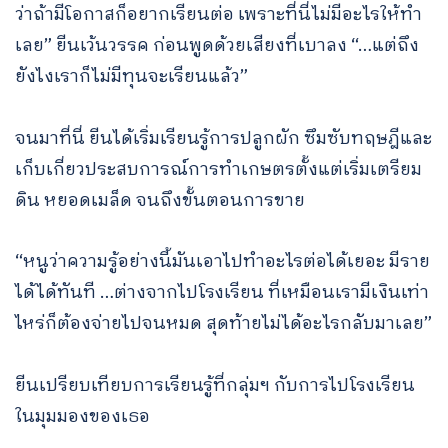
ว่าถ้ามีโอกาสก็อยากเรียนต่อ เพราะที่นี่ไม่มีอะไรให้ทำ
เลย” ยีนเว้นวรรค ก่อนพูดด้วยเสียงที่เบาลง “…แต่ถึง
ยังไงเราก็ไม่มีทุนจะเรียนแล้ว”
จนมาที่นี่ ยีนได้เริ่มเรียนรู้การปลูกผัก ซึมซับทฤษฎีและ
เก็บเกี่ยวประสบการณ์การทำเกษตรตั้งแต่เริ่มเตรียม
ดิน หยอดเมล็ด จนถึงขั้นตอนการขาย
“หนูว่าความรู้อย่างนี้มันเอาไปทำอะไรต่อได้เยอะ มีราย
ได้ได้ทันที …ต่างจากไปโรงเรียน ที่เหมือนเรามีเงินเท่า
ไหร่ก็ต้องจ่ายไปจนหมด สุดท้ายไม่ได้อะไรกลับมาเลย”
ยีนเปรียบเทียบการเรียนรู้ที่กลุ่มฯ กับการไปโรงเรียน
ในมุมมองของเธอ