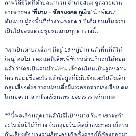
ภาพวิถีชีวิตที่ตำบลนานวน อำเภอสนม ถูกฉายผ่าน
สายตาของ
‘พี่นาย – ฉัตรมงคล ภูเงิน’
นักพัฒนา
ต้นแบบ ผู้ลงพื้นที่ทำงานตลอด 1 ปีเต็ม จนเห็นความ
เป็นไปของแต่ละชุมชนแทบทุกตารางนิ้ว
“เราเป็นตำบลเล็ก ๆ มีอยู่ 13 หมู่บ้าน แล้วพื้นที่ก็ไม่
ใหญ่ คนไม่เยอะ แค่ปีเดียวพี่ขับรถผ่านก็บอกได้หมด
แล้ว ว่าใครเป็นคนบ้านไหน เด็กคนไหนเป็นลูกหลาน
ใคร พ่อแม่ชื่ออะไร แล้วข้อมูลที่มีมันยังแตะไปถึงเด็ก
กลุ่มเสี่ยงด้วย ว่าคนไหนดื้อมีแววออกจากโรงเรียน คน
ไหนออกมาจากโรงเรียนเพราะอะไร เราเห็นหมด
“ทีนี้พอเด็กหลุดมาแล้วไม่มีเป้าหมาย วัน ๆ เขาจะทำ
อะไร มันมีไม่กี่ทาง จับกลุ่มแว้น ติดน้ำกระท่อม เบิ้ลรถ
กันเสียงดัง บางคนเรียนอยู่เกิดตั้งครรภ์ก็ต้องออกมา