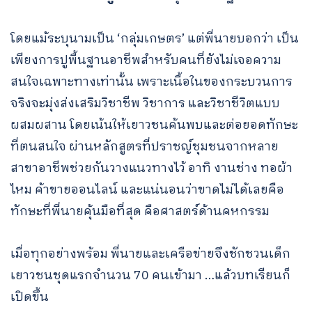
for:
โดยแม้ระบุนามเป็น ‘กลุ่มเกษตร’ แต่พี่นายบอกว่า เป็น
เพียงการปูพื้นฐานอาชีพสำหรับคนที่ยังไม่เจอความ
สนใจเฉพาะทางเท่านั้น เพราะเนื้อในของกระบวนการ
จริงจะมุ่งส่งเสริมวิชาชีพ วิชาการ และวิชาชีวิตแบบ
ผสมผสาน โดยเน้นให้เยาวชนค้นพบและต่อยอดทักษะ
ที่ตนสนใจ ผ่านหลักสูตรที่ปราชญ์ชุมชนจากหลาย
สาขาอาชีพช่วยกันวางแนวทางไว้ อาทิ งานช่าง ทอผ้า
ไหม ค้าขายออนไลน์ และแน่นอนว่าขาดไม่ได้เลยคือ
ทักษะที่พี่นายคุ้นมือที่สุด คือศาสตร์ด้านคหกรรม
เมื่อทุกอย่างพร้อม พี่นายและเครือข่ายจึงชักชวนเด็ก
เยาวชนชุดแรกจำนวน 70 คนเข้ามา …แล้วบทเรียนก็
เปิดขึ้น