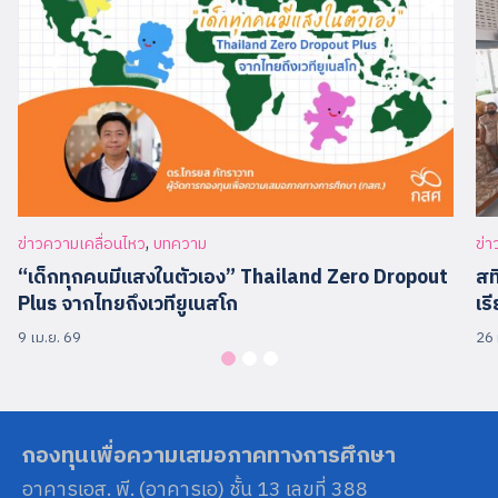
,
ข่าวความเคลื่อนไหว
บทความ
ข่า
“เด็กทุกคนมีแสงในตัวเอง” Thailand Zero Dropout
สท
Plus จากไทยถึงเวทียูเนสโก
เร
9 เม.ย. 69
26 
กองทุนเพื่อความเสมอภาคทางการศึกษา
อาคารเอส. พี. (อาคารเอ) ชั้น 13 เลขที่ 388