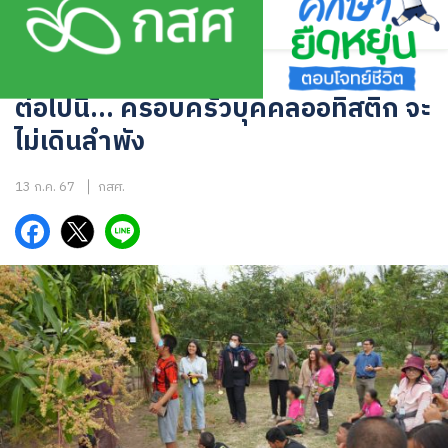
Skip
to
content
บทความ
ต่อไปนี้… ครอบครัวบุคคลออทิสติก จะ
ไม่เดินลำพัง
13 ก.ค. 67
กสศ.