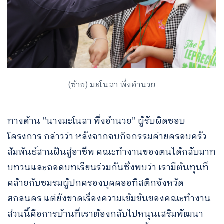
(ซ้าย) มะโนลา พึ่งอำนวย
ทางด้าน “นางมะโนลา พึ่งอำนวย” ผู้รับผิดชอบ
โครงการ กล่าวว่า หลังจากจบกิจกรรมค่ายครอบครัว
สัมพันธ์สานฝันสู่อาชีพ คณะทำงานของตนได้กลับมาท
บทวนและถอดบทเรียนร่วมกันซึ่งพบว่า เรามีต้นทุนที่
คล้ายกับชมรมผู้ปกครองบุคคออทิสติกจังหวัด
สกลนคร แต่ยังขาดเรื่องความเข้มข้นของคณะทำงาน
Search
ส่วนนี้คือการบ้านที่เราต้องกลับไปหนุนเสริมพัฒนา
for: