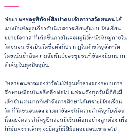
ต่อมา
พระครูพิทักษ์ศิลปาคม เจ้าอาวาสวัดขนอน
ได้
แบ่งปันข้อมูลเกี่ยวกับนิเวศการเรียนรู้แบบ ‘โรงเรียน
ขยายโอกาส’ ที่เกิดขึ้นภายในคอมมูนิตี้หนังใหญ่ภายใน
วัดขนอน ซึ่งเป็นวัดชื่อดังที่ปรากฏในคำขวัญจังหวัด
โดยเน้นย้ำถึงความสัมพันธ์ของชุมชนที่ยังคงมีบทบาท
สำคัญในยุคปัจจุบัน
“หลายคนอาจมองว่าวัดไม่ใช่ศูนย์กลางของระบบการ
ศึกษาเหมือนในอดีตอีกต่อไป แต่จนถึงทุกวันนี้ก็ยังมี
เด็กจำนวนมากที่เข้าถึงการศึกษาได้เพราะมีโรงเรียน
วัด ที่วัดขนอนเอง อาตมายังคงให้ความสำคัญกับเรื่อง
นี้และจัดสรรให้ครูฝึกสอนมีเงินเดือนอย่างถูกต้อง เพื่อ
ให้มั่นคงว่าเด็กๆ จะมีครูที่มีฝีมือคอยสอนเขาต่อไป