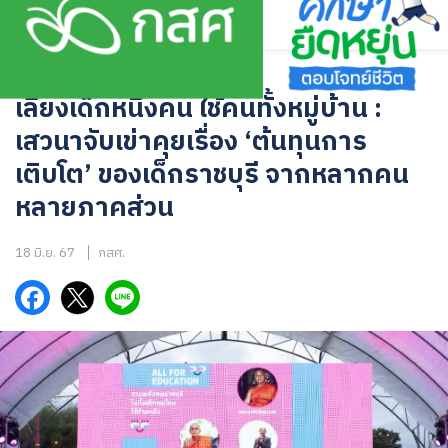
Skip
to
content
บทความ
เลี้ยงเด็กหนึ่งคน ใช้คนทั้งหมู่บ้าน :
เสวนาจับเข่าคุยเรื่อง ‘ต้นทุนการ
เติบโต’ ของเด็กราชบุรี จากหลากคน
หลายภาคส่วน
18 มิ.ย. 67
กสศ.