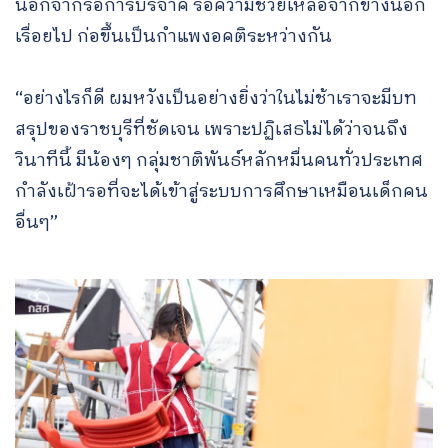
นอกจากรอการบริจาค รอความช่วยเหลือจากข้างนอก
เรื่อยไป ก่อขึ้นเป็นกำแพงอคติระหว่างกัน
“อย่างไรก็ดี ผมหวังเป็นอย่างยิ่งว่าในไม่ช้าเราจะมีบท
สรุปของราชบุรีที่ชัดเจน เพราะปฏิเสธไม่ได้ว่าจนถึง
วินาทีนี้ มีน้องๆ กลุ่มชาติพันธ์หลักหมื่นคนทั่วประเทศ
กำลังเฝ้ารอที่จะได้เข้าสู่ระบบการศึกษาเหมือนเด็กคน
อื่นๆ”