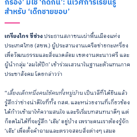
กรอง’ มิใช่ ‘กีดกัน’: นิเวศการเรียนรู้
สำหรับ ‘เด็กชายขอบ’
เกรียงไกร ชีช่วง
ประธานสภาชนเผ่าพื้นเมืองแห่ง
ประเทศไทย (สชพ.) ผู้ประสานงานเครือข่ายกะเหรี่ยง
เพื่อวัฒนธรรมและสิ่งแวดล้อม เขตงานตะนาวศรี และ
ผู้นำกลุ่ม ‘ลมใต้ปีก’ เข้าร่วมเสวนาในฐานะตัวแทนภาค
ประชาสังคม โดยกล่าวว่า
“
เลี้ยงเด็กหนึ่งคนใช้คนทั้งหมู่บ้าน
เป็นวลีที่ได้ยินแล้ว
รู้สึกว่าช่างน่าดีใจที่ทั้ง กสศ. และหน่วยงานที่เกี่ยวข้อง
ได้ก้าวเข้ามาให้ความสนใจ และริเริ่มบทสนทนาดีๆ แต่
ก็อดไม่ได้ที่จะรู้สึก ‘เอ๊ะ’ อยู่บ้าง เพราะคนเราต้องรู้จัก
‘เอ๊ะ’ เพื่อตั้งคำถามและตรวจสอบสิ่งต่างๆ เสมอ