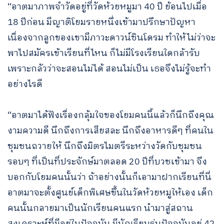
“อาตมาภาพจำวัดอยู่ที่วัดห้วยหมูมา 40 ปี ย้อนไปเมื่อ
for:
18 ปีก่อน มีญาติโยมรายหนึ่งเข้ามาปรึกษาปัญหา
เนื่องจากลูกของเขามีภาวะดาวน์ซินโดรม ทำให้ไม่ว่าจะ
พาไปสมัครเข้าเรียนที่ไหน ก็ไม่มีโรงเรียนใดกล้ารับ
เพราะกลัวว่าจะสอนไม่ได้ สอนไม่เป็น เธอจึงไม่รู้จะทำ
อย่างไรดี
“อาตมาได้ฟังเรื่องกลุ้มใจของโยมคนนี้แล้วก็นึกถึงคุณ
งามความดี นึกถึงการเสียสละ นึกถึงอาหารดีๆ ที่คนใน
ชุมชนถวายให้ นึกถึงมิตรไมตรีระหว่างวัดกับชุมชน
รอบๆ ที่เป็นที่ประจักษ์มาตลอด 20 ปีที่บวชเข้ามา จึง
บอกกับโยมคนนั้นว่า ถ้าอย่างนั้นก็เอามาฝากเรียนที่นี่
อาตมาจะตั้งศูนย์เด็กพิเศษขึ้นในวัดห้วยหมูให้เอง เด็ก
คนนั้นกลายมาเป็นนักเรียนคนแรก นำมาสู่สถาน
สงเคราะห์ที่มีอยู่ในปัจจุบัน มีนักเรียนรุ่นปัจจุบันอยู่ 42