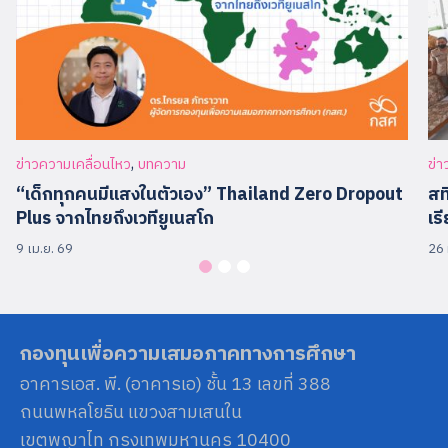
,
ข่าวความเคลื่อนไหว
บทความ
ข่า
“เด็กทุกคนมีแสงในตัวเอง” Thailand Zero Dropout
สท
Plus จากไทยถึงเวทียูเนสโก
เร
9 เม.ย. 69
26 
กองทุนเพื่อความเสมอภาคทางการศึกษา
อาคารเอส. พี. (อาคารเอ) ชั้น 13 เลขที่ 388
ถนนพหลโยธิน แขวงสามเสนใน
เขตพญาไท กรุงเทพมหานคร 10400