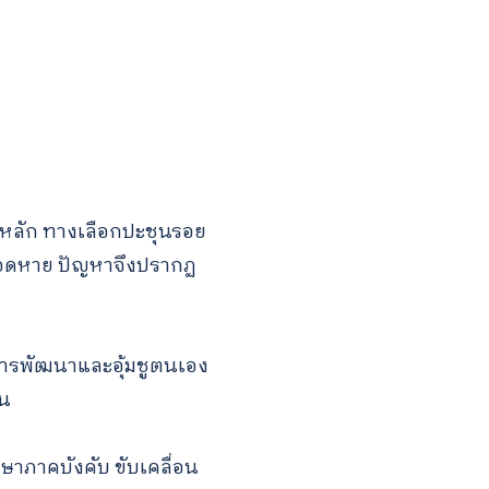
หลัก ทางเลือกปะชุนรอย
ือดหาย ปัญหาจึงปรากฏ
นการพัฒนาและอุ้มชูตนเอง
ยน
ษาภาคบังคับ ขับเคลื่อน