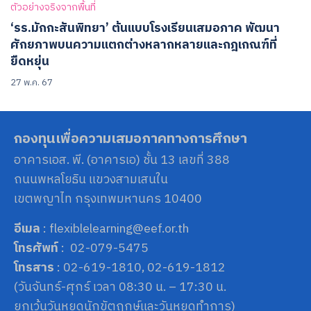
ตัวอย่างจริงจากพื้นที่
‘รร.มักกะสันพิทยา’ ต้นแบบโรงเรียนเสมอภาค พัฒนา
ศักยภาพบนความแตกต่างหลากหลายและกฎเกณฑ์ที่
ยืดหยุ่น
27 พ.ค. 67
กองทุนเพื่อความเสมอภาคทางการศึกษา
อาคารเอส. พี. (อาคารเอ) ชั้น 13 เลขที่ 388
ถนนพหลโยธิน แขวงสามเสนใน
เขตพญาไท กรุงเทพมหานคร 10400
อีเมล
: flexiblelearning@eef.or.th
โทรศัพท์
: 02-079-5475
โทรสาร
: 02-619-1810, 02-619-1812
(วันจันทร์-ศุกร์ เวลา 08:30 น. – 17:30 น.
ยกเว้นวันหยุดนักขัตฤกษ์และวันหยุดทำการ)