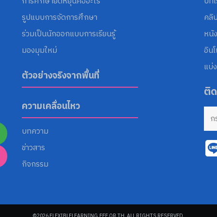
การศึกษายืดหยุ่นคืออะไร
บทเ
รูปแบบการจัดการศึกษา
คลิ
ร่วมเป็นนักออกแบบการเรียนรู้
หนั
มองมุมใหม่
อิน
แบ่ง
ตัวอย่างจริงจากพื้นที่
ติ
ความเคลื่อนไหว
บทความ
ข่าวสาร
กิจกรรม
©2026 FLEXIBLELEARNING.EEF.OR.TH. ALL RIGHTS RESERVED.