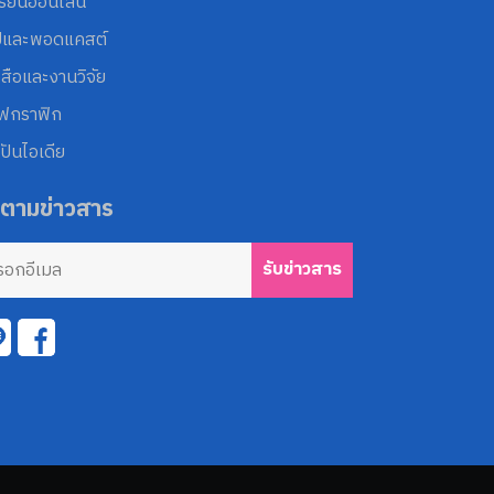
รียนออนไลน์
ปและพอดแคสต์
งสือและงานวิจัย
โฟกราฟิก
ปันไอเดีย
ดตามข่าวสาร