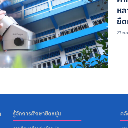
หล
ยืด
27 พ.ค
Search
for:
า
รู้จักการศึกษายืดหยุ่น
คล