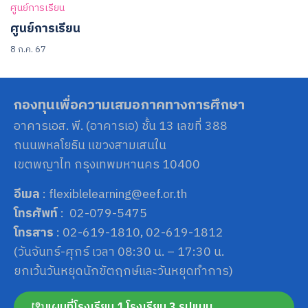
ศูนย์การเรียน
ศูนย์การเรียน
8 ก.ค. 67
กองทุนเพื่อความเสมอภาคทางการศึกษา
อาคารเอส. พี. (อาคารเอ) ชั้น 13 เลขที่ 388
ถนนพหลโยธิน แขวงสามเสนใน
เขตพญาไท กรุงเทพมหานคร 10400
อีเมล
: flexiblelearning@eef.or.th
โทรศัพท์
: 02-079-5475
โทรสาร
: 02-619-1810, 02-619-1812
(วันจันทร์-ศุกร์ เวลา 08:30 น. – 17:30 น.
ยกเว้นวันหยุดนักขัตฤกษ์และวันหยุดทำการ)
แผนที่โรงเรียน 1 โรงเรียน 3 รูปแบบ