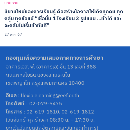
บทความ
นิยามใหม่ของการเรียนรู้ คือสร้างโอกาสให้เด็กทุกคน ทุก
กลุ่ม ทุกข้อแม้ “เชื่อมั่น 1 โรงเรียน 3 รูปแบบ …ทำได้ และ
จะกลับไปเริ่มทำทันที”
27 พ.ค. 67
กองทุนเพื่อความเสมอภาคทางการศึกษา
อาคารเอส. พี. (อาคารเอ) ชั้น 13 เลขที่ 388
ถนนพหลโยธิน แขวงสามเสนใน
เขตพญาไท กรุงเทพมหานคร 10400
อีเมล
: flexiblelearning@eef.or.th
โทรศัพท์
: 02-079-5475
โทรสาร
: 02-619-1810, 02-619-1812
(วันจันทร์-ศุกร์ เวลา 08:30 น. – 17:30 น.
ยกเว้นวันหยุดนักขัตฤกษ์และวันหยุดทำการ)