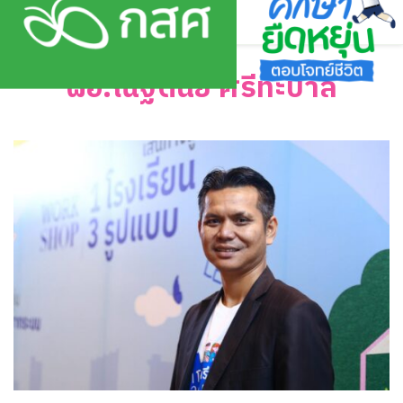
Skip
to
content
ผอ.ณัฐดนัย ศรีทะบาล