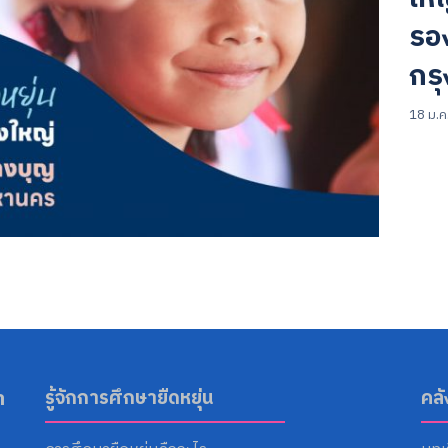
รอง
กร
18 ม.ค
Search
for:
า
รู้จักการศึกษายืดหยุ่น
คล