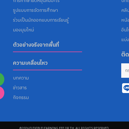
การศึกษายืดหยุ่นคืออะไร
บทเ
รูปแบบการจัดการศึกษา
คลิ
ร่วมเป็นนักออกแบบการเรียนรู้
หนั
มองมุมใหม่
อิน
แบ่ง
ตัวอย่างจริงจากพื้นที่
ติ
ความเคลื่อนไหว
บทความ
ข่าวสาร
กิจกรรม
©2026 FLEXIBLELEARNING.EEF.OR.TH. ALL RIGHTS RESERVED.