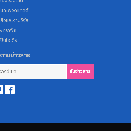
รียนออนไลน์
ปและพอดแคสต์
งสือและงานวิจัย
โฟกราฟิก
ปันไอเดีย
ดตามข่าวสาร