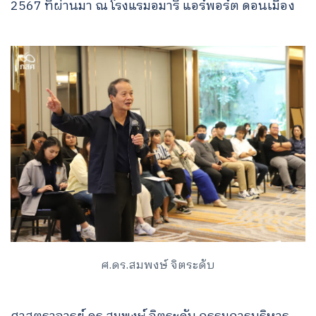
2567 ที่ผ่านมา ณ โรงแรมอมารี แอร์พอร์ต ดอนเมือง
ศ.ดร.สมพงษ์ จิตระดับ