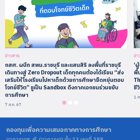
ข่
ข่าวสาร
‘ผ
กสศ. ผนึก สพม.ราชบุรี และแสนสิริ ลงพื้นที่ราชบุรี
พื
เดินทางสู่ Zero Dropout เด็กทุกคนต้องได้เรียน “ส่ง
Th
เสริมให้โรงเรียนไปหาเด็กด้วยการศึกษายืดหยุ่นตอบ
ชี
โจทย์ชีวิต” ชูเป็น Sandbox ดึงภาคเอกชนร่วมขยับ
การศึกษา
1 ส
7 ส.ค. 67
กองทุนเพื่อความเสมอภาคทางการศึกษา
อาคารเอส. พี. (อาคารเอ) ชั้น 13 เลขที่ 388