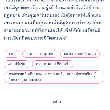
“เป็นเรื่องท้าทายว่าจะทำงานอย่างไรกับพ่อแม่วัยรุ่นให้
เขาไม่ถูกตีตรา มีความรู้ เข้าใจ และเข้าถึงสวัสดิการ
กฎหมาย เห็นคุณค่าในตนเอง เปิดโอกาสให้เด็กและ
เยาวชนทุกคนเป็นหุ้นส่วนสำคัญในการทำงาน ให้เขา
สามารถออกแบบชีวิตตนเองได้ เพื่อให้พ่อแม่วัยรุ่นมี
ทางเลือกที่ตอบโจทย์ชีวิตตนเอง”
กสศ.
จิตติมา ภาณุเตชะ
ธันว์ธิดา วงศ์ประสงค์
พ่อแม่วัยรุ่น
ศ.ดร.สมพงษ์ จิตระดับ
โครงการเสริมศักยภาพและถอดบทเรียนหน่วยจัดการเรียนรู้
สำหรับกลุ่มพ่อแม่วัยรุ่น
แบ่งปัน