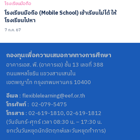
โรงเรียนมือถือ
โรงเรียนมือถือ (Mobile School) เข้าเรียนไม่ได้ ให้
โรงเรียนไปหา
7 ก.ค. 67
กองทุนเพื่อความเสมอภาคทางการศึกษา
อาคารเอส. พี. (อาคารเอ) ชั้น 13 เลขที่ 388
ถนนพหลโยธิน แขวงสามเสนใน
เขตพญาไท กรุงเทพมหานคร 10400
อีเมล
: flexiblelearning@eef.or.th
โทรศัพท์
: 02-079-5475
โทรสาร
: 02-619-1810, 02-619-1812
(วันจันทร์-ศุกร์ เวลา 08:30 น. – 17:30 น.
ยกเว้นวันหยุดนักขัตฤกษ์และวันหยุดทำการ)