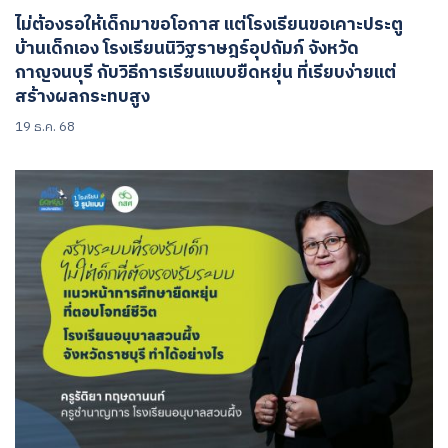
ไม่ต้องรอให้เด็กมาขอโอกาส แต่โรงเรียนขอเคาะประตู
บ้านเด็กเอง โรงเรียนนิวิฐราษฎร์อุปถัมภ์ จังหวัด
กาญจนบุรี กับวิธีการเรียนแบบยืดหยุ่น ที่เรียบง่ายแต่
สร้างผลกระทบสูง
19 ธ.ค. 68