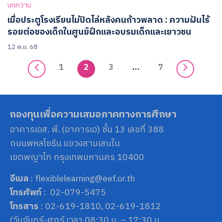
บทความ
เมื่อประตูโรงเรียนไม่ปิดไล่หลังคนก้าวพลาด : ความฝันไร้
รอยต่อของเด็กในศูนย์ฝึกและอบรมเด็กและเยาวชน
12 พ.ย. 68
1
2
3
…
7
กองทุนเพื่อความเสมอภาคทางการศึกษา
อาคารเอส. พี. (อาคารเอ) ชั้น 13 เลขที่ 388
ถนนพหลโยธิน แขวงสามเสนใน
เขตพญาไท กรุงเทพมหานคร 10400
อีเมล
: flexiblelearning@eef.or.th
โทรศัพท์
: 02-079-5475
โทรสาร
: 02-619-1810, 02-619-1812
(วันจันทร์-ศุกร์ เวลา 08:30 น. – 17:30 น.