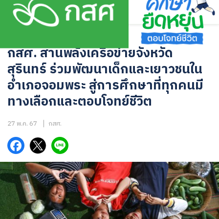
Skip
to
content
ข่าวสาร
กสศ. สานพลังเครือข่ายจังหวัด
สุรินทร์ ร่วมพัฒนาเด็กและเยาวชนใน
อำเภอจอมพระ สู่การศึกษาที่ทุกคนมี
ทางเลือกและตอบโจทย์ชีวิต
27 พ.ค. 67
กสศ.