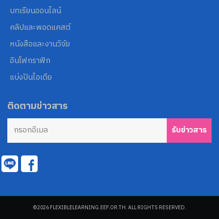
บทเรียนออนไลน์
คลิปและพอดแคสต์
หนังสือและงานวิจัย
อินโฟกราฟิก
แบ่งปันไอเดีย
ติดตามข่าวสาร
©2026 FLEXIBLELEARNING.EEF.OR.TH. ALL RIGHTS RESERVED.