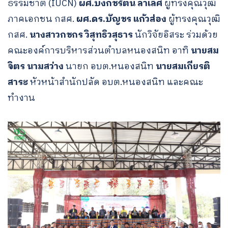
ธรรมชาติ (IUCN)
ผศ.บงกชรัตน์ ล้ำเลิศ
ผู้ทรงคุณวุฒิ
ภาคเอกชน กสศ.
ผศ.ดร.บัญชร แก้วส่อง
ผู้ทรงคุณวุฒิ
กสศ.
นางสาวกชกร วิสุทธิวสุธาร
นักวิจัยอิสระ ร่วมด้วย
คณะองค์การบริหารส่วนตำบลหนองสนิท อาทิ
นายสม
จิตร นามสว่าง
นายก อบต.หนองสนิท
นายสมเกียรติ
สาระ
หัวหน้าสำนักปลัด อบต.หนองสนิท และคณะ
ทำงาน