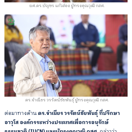
ผศ.ดร.บัญชร แก้วส่อง ผู้ทรงคุณวุฒิ กสศ.
ดร.จำเนียร วรรัตน์ชัยพันธุ์ ผู้ทรงคุณวุฒิ กสศ.
ต่อมาทางด้าน
ดร.จำเนียร
วรรัตน์ชัยพันธุ์ ที่ปรึกษา
อาวุโส องค์กรระหว่างประเทศเพื่อการอนุรักษ์
ธรรมชาติ (IUCN) และผู้ทรงคุณวุฒิ กสศ.
กล่าวว่า