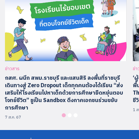
ข่
ข่าวสาร
‘ผ
กสศ. ผนึก สพม.ราชบุรี และแสนสิริ ลงพื้นที่ราชบุรี
พื
เดินทางสู่ Zero Dropout เด็กทุกคนต้องได้เรียน “ส่ง
Th
เสริมให้โรงเรียนไปหาเด็กด้วยการศึกษายืดหยุ่นตอบ
ชี
โจทย์ชีวิต” ชูเป็น Sandbox ดึงภาคเอกชนร่วมขยับ
การศึกษา
1 ส
7 ส.ค. 67