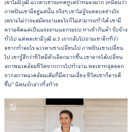
เขาไม่มีวุฒิ แววตาเขาจะหดหู่เศร้าหมองมาก เหมือนว่า
ภาพฝันเขามีอยู่แค่นั้น จริงๆ เขาไม่รู้จะตอบอย่างไร
เพราะไม่ว่าจะสมัครงานอะไรก็ไม่สามารถทำได้ เขามี
ความคิดแค่เป็นแรงงานนอกระบบ หาเช้ากินค่ำ รับจ้าง
ทั่วไป แต่พอเขามีวุฒิ ม.3 เรากลับไปถามเขาอีกทีว่า
อยากทำอะไร แววตาเขาเปลี่ยนไป ภาพฝันเขาเปลี่ยน
ไป เขารู้สึกว่าชีวิตมีตัวเลือกมากขึ้น เขาอาจได้เปลี่ยน
สภาพแวดล้อมชีวิตจากการไปทำงาน พอเขาหลุดออก
จากสภาพแวดล้อมเดิมที่มีความเสี่ยง ชีวิตเขาก็อาจดี
ขึ้น” นิพนธ์กล่าวทิ้งท้าย