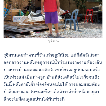
รุจิมาน
รุจิมานเคยทำงานที่ร้านทำอลูมิเนียม แต่ก็ตัดสินใจลา
ออกจากงานหลังเหตุการณ์น้ำท่วม เพราะงานต้องเดิน
ทางห่างบ้านตลอด แต่จิตใจเขากังวลอยู่กับครอบครัว
เป็นห่วงแม่ เป็นห่วงลูก บ้านก็ยังเคลียร์ไม่เสร็จจนถึง
วันนี้ หลังคายังรั่ว ห้องยังนอนไม่ได้ การซ่อมแซมต้อง
ทำอีกมหาศาล ในขณะที่เขาก็กลัวว่าถ้าน้ำหรือพายุมา
อีกจะไม่มีคนดูแลบ้านได้ทันท่วงที