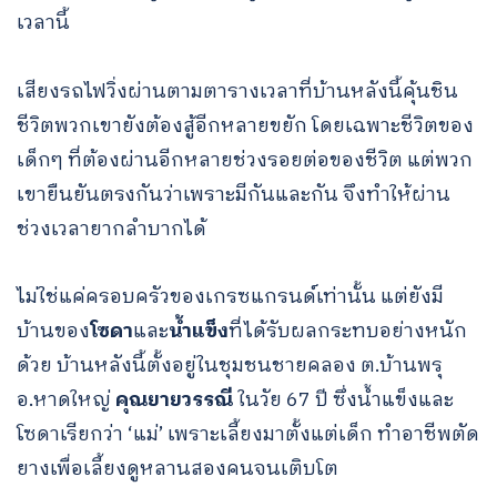
เวลานี้
เสียงรถไฟวิ่งผ่านตามตารางเวลาที่บ้านหลังนี้คุ้นชิน
ชีวิตพวกเขายังต้องสู้อีกหลายขยัก โดยเฉพาะชีวิตของ
เด็กๆ ที่ต้องผ่านอีกหลายช่วงรอยต่อของชีวิต แต่พวก
เขายืนยันตรงกันว่าเพราะมีกันและกัน จึงทำให้ผ่าน
ช่วงเวลายากลำบากได้
ไม่ใช่แค่ครอบครัวของเกรซแกรนด์เท่านั้น แต่ยังมี
บ้านของ
โซดา
และ
น้ำแข็ง
ที่ได้รับผลกระทบอย่างหนัก
ด้วย บ้านหลังนี้ตั้งอยู่ในชุมชนชายคลอง ต.บ้านพรุ
อ.หาดใหญ่
คุณยายวรรณี
ในวัย 67 ปี ซึ่งน้ำแข็งและ
โซดาเรียกว่า ‘แม่’ เพราะเลี้ยงมาตั้งแต่เด็ก ทำอาชีพตัด
ยางเพื่อเลี้ยงดูหลานสองคนจนเติบโต