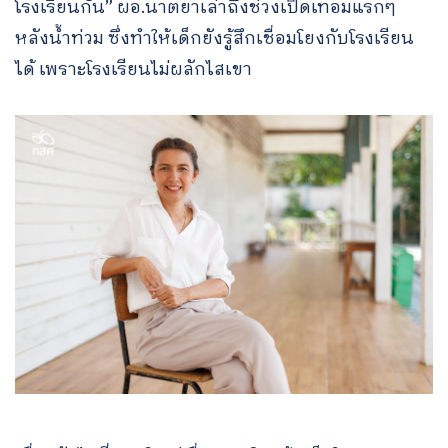
โรงเรียนกัน” ผอ.นาตยาเล่าถึงช่วงเปิดเทอมแรกๆ
for:
หลังน้ำท่วม ซึ่งทำให้เด็กยังรู้สึกเชื่อมโยงกับโรงเรียน
ได้ เพราะโรงเรียนไม่ผลักไสเขา