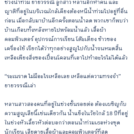
ช่วงน้ำท่วม ยายวรรณี ลูกสาว หลานอีกห้าคน และ
ญาติที่อยู่ในบริเวณใกล้เคียงต้องหนีน้ำท่วมไปอยู่ที่อื่น
ก่อน เมื่อกลับมาบ้านอีกครั้งตอนน้ำลด พวกเขาก็พบว่า
บ้านเกือบทั้งหลังหายไปพร้อมน้ำแล้ว เสื้อผ้า
คอมพิวเตอร์ อุปกรณ์การเรียน โต๊ะเตียง ข้าวของ
เครื่องใช้ เรียกได้ว่าทุกอย่างสูญไปกับน้ำจนหมดสิ้น
เหลือเพียงสิ่งของเปื้อนโคลนที่เอาไปทำอะไรไม่ได้แล้ว
“ระเนราด ไม่มีอะไรเหลือเลย เหลือแต่ความทรงจำ”
ยายวรรณีเล่า
หลานสาวสองคนที่อยู่ในช่วงชั้นรอยต่อ ต้องเผชิญกับ
ความสูญเสียนี้เช่นเดียวกัน น้ำแข็งในวัยใกล้ 18 ปีที่อยู่
ในช่วงหัวเลี้ยวหัวต่อบอกว่าตอนน้ำท่วมเธอห่วงชุด
นักเรียน เสียดายเสื้อผ้าและคอมพิวเตอร์ที่สุด