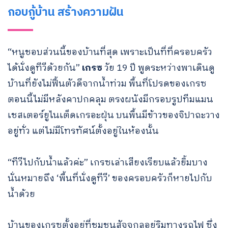
กอบกู้บ้าน สร้างความฝัน
“หนูชอบส่วนนี้ของบ้านที่สุด เพราะเป็นที่ที่ครอบครัว
ได้นั่งดูทีวีด้วยกัน”
เกรซ
วัย 19 ปี พูดระหว่างพาเดินดู
บ้านที่ยังไม่ฟื้นตัวดีจากน้ำท่วม พื้นที่โปรดของเกรซ
ตอนนี้ไม่มีหลังคาปกคลุม ตรงผนังมีกรอบรูปทีมแมน
เชสเตอร์ยูไนเต็ดเกรอะฝุ่น บนพื้นมีข้าวของจิปาถะวาง
อยู่ทั่ว แต่ไม่มีโทรทัศน์ตั้งอยู่ในห้องนั้น
“ทีวีไปกับน้ำแล้วค่ะ” เกรซเล่าเสียงเรียบแล้วยิ้มบาง
นั่นหมายถึง ‘พื้นที่นั่งดูทีวี’ ของครอบครัวก็หายไปกับ
น้ำด้วย
บ้านของเกรซตั้งอยู่ที่ชุมชนสัจจกุลอยู่ริมทางรถไฟ ซึ่ง