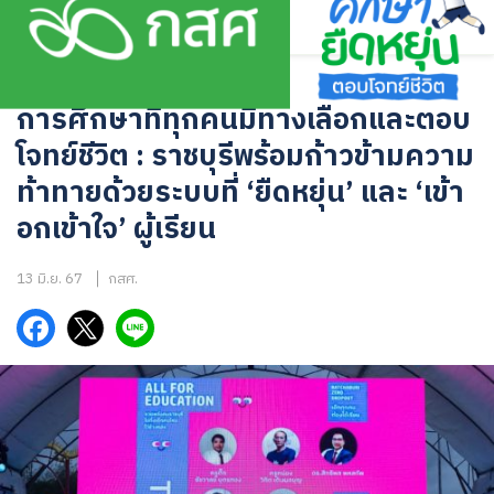
Skip
to
content
ข่าวสาร
การศึกษาที่ทุกคนมีทางเลือกและตอบ
โจทย์ชีวิต : ราชบุรีพร้อมก้าวข้ามความ
ท้าทายด้วยระบบที่ ‘ยืดหยุ่น’ และ ‘เข้า
อกเข้าใจ’ ผู้เรียน
13 มิ.ย. 67
กสศ.