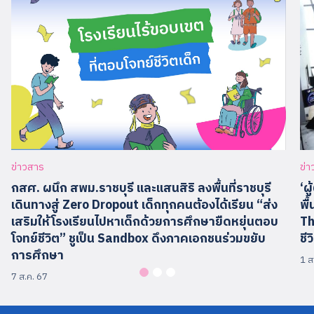
ข่
ข่าวสาร
‘ผ
กสศ. ผนึก สพม.ราชบุรี และแสนสิริ ลงพื้นที่ราชบุรี
พื
เดินทางสู่ Zero Dropout เด็กทุกคนต้องได้เรียน “ส่ง
Th
เสริมให้โรงเรียนไปหาเด็กด้วยการศึกษายืดหยุ่นตอบ
ชี
โจทย์ชีวิต” ชูเป็น Sandbox ดึงภาคเอกชนร่วมขยับ
การศึกษา
1 ส
7 ส.ค. 67