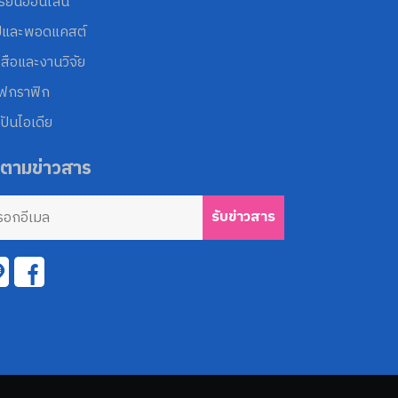
รียนออนไลน์
ปและพอดแคสต์
งสือและงานวิจัย
โฟกราฟิก
ปันไอเดีย
ดตามข่าวสาร