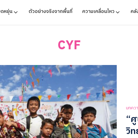
ืดหยุ่น
ตัวอย่างจริงจากพื้นที่
ความเคลื่อนไหว
คล
CYF
บทคว
“ศู
วิ