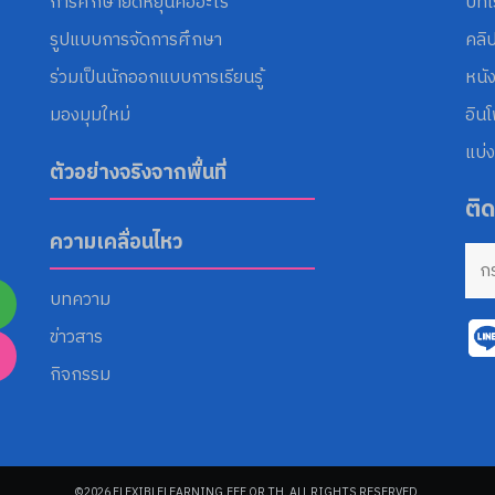
การศึกษายืดหยุ่นคืออะไร
บทเ
รูปแบบการจัดการศึกษา
คลิ
ร่วมเป็นนักออกแบบการเรียนรู้
หนั
มองมุมใหม่
อิน
แบ่ง
ตัวอย่างจริงจากพื้นที่
ติ
ความเคลื่อนไหว
บทความ
ข่าวสาร
กิจกรรม
©2026 FLEXIBLELEARNING.EEF.OR.TH. ALL RIGHTS RESERVED.