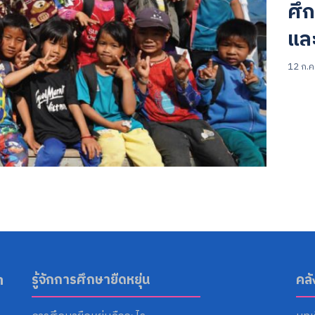
ศึก
แล
12 ก.ค
Search
for:
า
รู้จักการศึกษายืดหยุ่น
คล