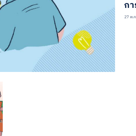
การ
27 พ.ค
Search
for: