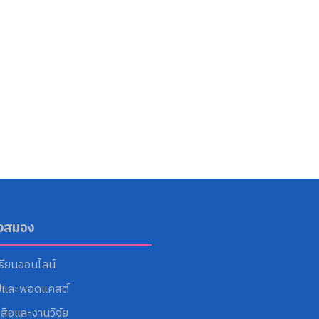
ังสมอง
รียนออนไลน์
ปและพอดแคสต์
งสือและงานวิจัย