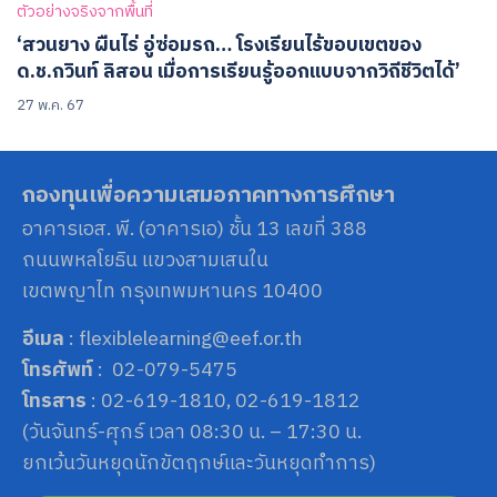
ตัวอย่างจริงจากพื้นที่
‘สวนยาง ผืนไร่ อู่ซ่อมรถ… โรงเรียนไร้ขอบเขตของ
ด.ช.กวินท์ ลิสอน เมื่อการเรียนรู้ออกแบบจากวิถีชีวิตได้’
27 พ.ค. 67
กองทุนเพื่อความเสมอภาคทางการศึกษา
อาคารเอส. พี. (อาคารเอ) ชั้น 13 เลขที่ 388
ถนนพหลโยธิน แขวงสามเสนใน
เขตพญาไท กรุงเทพมหานคร 10400
อีเมล
: flexiblelearning@eef.or.th
โทรศัพท์
: 02-079-5475
โทรสาร
: 02-619-1810, 02-619-1812
(วันจันทร์-ศุกร์ เวลา 08:30 น. – 17:30 น.
ยกเว้นวันหยุดนักขัตฤกษ์และวันหยุดทำการ)