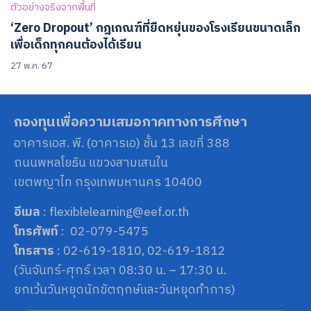
ตัวอย่างจริงจากพื้นที่
‘Zero Dropout’ กฎเกณฑ์ที่ยืดหยุ่นของโรงเรียนขนาดเล็ก
เพื่อเด็กทุกคนต้องได้เรียน
27 พ.ค. 67
กองทุนเพื่อความเสมอภาคทางการศึกษา
อาคารเอส. พี. (อาคารเอ) ชั้น 13 เลขที่ 388
ถนนพหลโยธิน แขวงสามเสนใน
เขตพญาไท กรุงเทพมหานคร 10400
อีเมล
: flexiblelearning@eef.or.th
โทรศัพท์
: 02-079-5475
โทรสาร
: 02-619-1810, 02-619-1812
(วันจันทร์-ศุกร์ เวลา 08:30 น. – 17:30 น.
ยกเว้นวันหยุดนักขัตฤกษ์และวันหยุดทำการ)