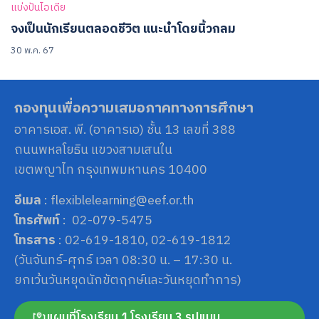
แบ่งปันไอเดีย
จงเป็นนักเรียนตลอดชีวิต แนะนำโดยนิ้วกลม
30 พ.ค. 67
กองทุนเพื่อความเสมอภาคทางการศึกษา
อาคารเอส. พี. (อาคารเอ) ชั้น 13 เลขที่ 388
ถนนพหลโยธิน แขวงสามเสนใน
เขตพญาไท กรุงเทพมหานคร 10400
อีเมล
: flexiblelearning@eef.or.th
โทรศัพท์
: 02-079-5475
โทรสาร
: 02-619-1810, 02-619-1812
(วันจันทร์-ศุกร์ เวลา 08:30 น. – 17:30 น.
ยกเว้นวันหยุดนักขัตฤกษ์และวันหยุดทำการ)
แผนที่โรงเรียน 1 โรงเรียน 3 รูปแบบ