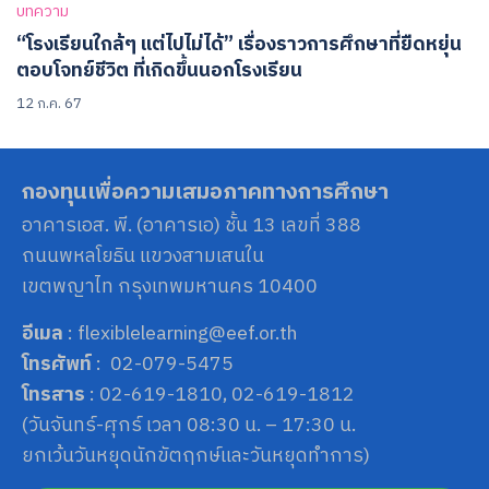
บทความ
“โรงเรียนใกล้ๆ แต่ไปไม่ได้” เรื่องราวการศึกษาที่ยืดหยุ่น
ตอบโจทย์ชีวิต ที่เกิดขึ้นนอกโรงเรียน
12 ก.ค. 67
กองทุนเพื่อความเสมอภาคทางการศึกษา
อาคารเอส. พี. (อาคารเอ) ชั้น 13 เลขที่ 388
ถนนพหลโยธิน แขวงสามเสนใน
เขตพญาไท กรุงเทพมหานคร 10400
อีเมล
: flexiblelearning@eef.or.th
โทรศัพท์
: 02-079-5475
โทรสาร
: 02-619-1810, 02-619-1812
(วันจันทร์-ศุกร์ เวลา 08:30 น. – 17:30 น.
ยกเว้นวันหยุดนักขัตฤกษ์และวันหยุดทำการ)