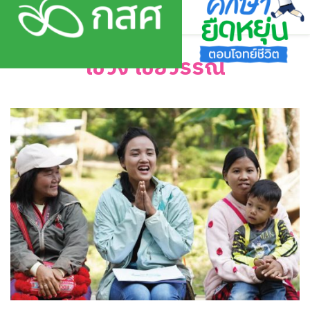
Skip
to
content
เชวง ไชยวรรณ