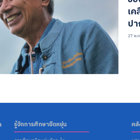
เค
ปา
27 พ.ค
Search
for:
า
รู้จักการศึกษายืดหยุ่น
คล