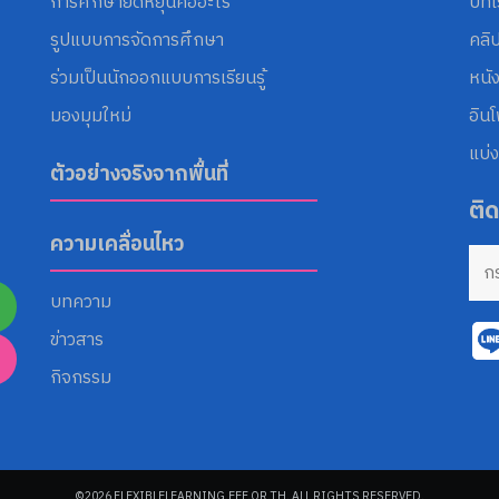
การศึกษายืดหยุ่นคืออะไร
บทเ
รูปแบบการจัดการศึกษา
คลิ
ร่วมเป็นนักออกแบบการเรียนรู้
หนั
มองมุมใหม่
อิน
แบ่ง
ตัวอย่างจริงจากพื้นที่
ติ
ความเคลื่อนไหว
บทความ
ข่าวสาร
กิจกรรม
©2026 FLEXIBLELEARNING.EEF.OR.TH. ALL RIGHTS RESERVED.