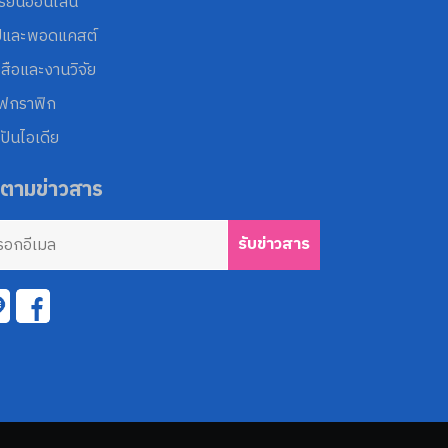
รียนออนไลน์
ปและพอดแคสต์
งสือและงานวิจัย
โฟกราฟิก
ปันไอเดีย
ดตามข่าวสาร